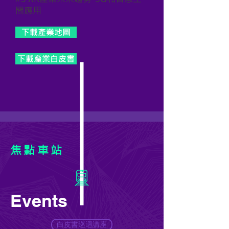
間應用
下載產業地圖
下載產業白皮書
焦點車站
Events
白皮書巡迴講座