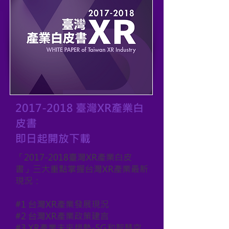
2017-2018
臺灣XR產業白
皮書
即日起開放下載
「2017-2018臺灣XR產業白皮
書」三大重點掌握台灣XR產業最新
現況：
#1 台灣XR產業發展現況
#2 台灣XR產業政策建言
#3 XR產業未來趨勢-5G和智慧空