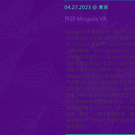
04.27.2023 @ 東京
​拜訪 Mogura VR
Mogura VR 是東京的一家 VR 公司
且也是目前日本最大的 VR 媒體社
台, 在日本虛擬實境市場中享有很
名度和聲譽。他們以創新的技術、
的視覺效果和引人入勝的內容而著
並且更是我們這次【2023 亞洲 XR
金點大賞】的合作夥伴！除此之外,
Mogura VR 每年也都會舉辦大型 
門展覽 XR Kaigi, 每年都吸引世界
超過 80 個的參展商來參加。這個
聚集了來自各個領域的專業人士、
者、製造商和相關機構的平台。展
通常舉辦講座、工作坊、展示和演
活動，提供了一個互動的環境，讓
者能夠深入了解 XR 技術的最新趨
應用案例。