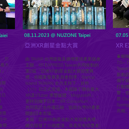
08.11.2023 @ NUZONE Taipei
07.0
iei
​亞洲XR創星金點大賞
XR E
🚆喔
」，於
由 TAVAR 台灣虛擬及擴增實境產業協會
7/5~
合最大
主辦、XR EXPRESS Taiwan共同推動的
Taiw
VR」，
第2屆「亞洲XR創星金點大賞頒獎典
新創品牌
m」，
禮」在國家發展委員會指導、Startup
攜手
業開
Island TAIWAN 全力支持下，於昨
行動
的
（11）日正式登場。本屆除了聯合最大
響，
位日
XR及VTuber 專營媒體「MoguraVR」，
群 Osa
來
更特別攜手日本「XR Consortium」，
Spr
趨
共同簽訂合作備忘錄，協助台灣XR產業
亮相
得獎
開創日本市場。
月中
本屆「亞洲XR創星金點大賞頒獎典禮」
都會舉
總共頒發了15個獎項，恭喜所有得獎者!