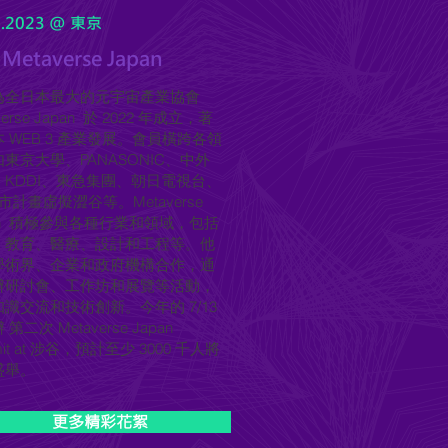
5.2023 @ 東京
 Metaverse Japan
為全日本最大的元宇宙產業協會
verse Japan 於 2022 年成立，著
 WEB 3 產業發展。會員橫跨各領
東京大學、PANASONIC、中外
、KDDI、東急集團、朝日電視台、
都市計畫虛擬澀谷等。Metaverse
an 積極參與各種行業和領域，包括
、教育、醫療、設計和工程等。他
學術界、企業和政府機構合作，通
辦研討會、工作坊和展覽等活動，
識交流和技術創新。今年的 7/13
第二次 Metaverse Japan
it at 涉谷，預計至少 3000 千人將
盛舉。
更多精彩花絮