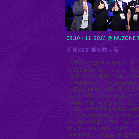
08.10~ 11. 2023 @ NUZONE Ta
​亞洲XR創星金點大賞
「亞洲XR創星金點大賞頒獎典禮
8月 11 日正式登場。本屆除了聯
XR 及 VTuber 專營媒「Mogura
更特別攜手日本「XR Consortiu
共同簽訂 MOU，協助台灣 XR 產
創日本市場，共創亞太地區最盛大
XR 創新大賽，同時還跨海力邀三
本 XR、元宇宙及新創圈專家大師
台，在國際論壇現場分享 XR 國際
勢；總共頒發 15 個獎項，而今日
的其中 6 家得獎團隊，更將於 12 
遠赴東京參與 Mogura VR 每年