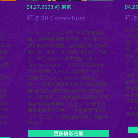
04.27.2023 @ 東京
04.2
拜訪 XR Consortium
​拜訪
目前
, 並
XR Consortium 為日本 XR 產業推動組
Meta
群平
織，舉辦各種活動和項目，旨在促進 XR
重日本
高的知
技術的研究和開發。該聯盟組織了技術
域，如
精美
研討會、展覽、培訓課程和工作坊等活
製藥
稱。
動，並且連續 9 年舉辦徵件比賽 XR
VR 
 創星
Creative Awards 。目前日本當紅的元
Jap
宇宙獨角獸 🦄 Hikky 就曾經在 2020 年
娛樂
XR 專
得到 XR Creative Awards 的最高大
們與
各地
獎！！這項活動讓所有對 XR 產業感興
過舉
展覽
趣的民眾/ 企業都能夠參與交流最新的
促進知
開發
XR 技術發展，也為其組織成員提供了商
將舉辦 
覽會
業合作和合作機會，促進了 XR 技術的
Summ
示等
商業化和市場應用。並且更是我們這次
共襄
參與
【2023 亞洲 XR 創星金點大賞】的合作
勢和
夥伴！
更多精彩花絮