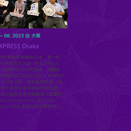
5~ 06. 2023 @ 大阪
XPRESS Osaka
嗨唷! 新創列車駛向日本，第一站
 7/6 停靠日本大阪! XR EXPRESS
an 本次帶領 TAVAR 協會，與國家
辦公室 Startup Island TAIWAN
前往日本大阪，進行商務拓展。該
獲得了當地企業和政府的熱烈迴
也首次協助會員在關西最大創業社
ka Innovation Hub 與 Osaka
ingboard 的十多家大型日商前登台
。