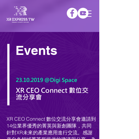
Events
23.10.2019
@Digi Space
XR CEO Connect 數位交
流分享會
XR CEO Connect 數位交流分享會邀請到
14位業界優秀的菁英與新創團隊，共同
針對XR未來的產業應用進行交流。感謝