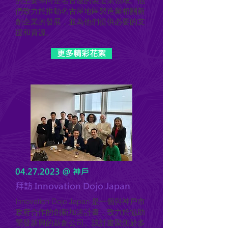
的主要導向是名古屋的製造業領域。他
們致力於推動名古屋地區製造業相關新
創企業的發展，並為他們提供必要的支
援和資源。
更多精彩花絮
04.27.2023
@ 神戶
拜訪 Innovation Dojo Japan
Innovation Dojo Japan 是一個與神戶市
政府合作的創新加速計畫，致力於協助
開發新興的新創公司。該計畫聚焦於多