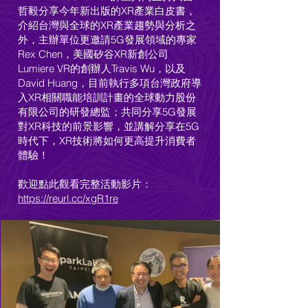
哲毅分享今年新出版的XR產業白皮書，
介紹台灣與全球的XR產業趨勢與分析之
外，主辦單位更邀請5G發展領域的專家
Rex Chen，美國矽谷XR新創公司
Lumiere VR的創辦人Travis Wu，以及
David Huang，目前執行多項台灣政府導
入XR相關職能培訓計畫的全球動力股份
有限公司的研發總監；共同分享5G發展
對XR科技的前景影響，並講解分享在5G
時代下，XR技術將如何更高提升消費者
體驗！
歡迎點此觀看完整活動影片：
https://reurl.cc/xgR1re