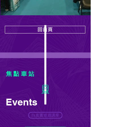
回首頁
焦點車站
Events
白皮書巡迴講座