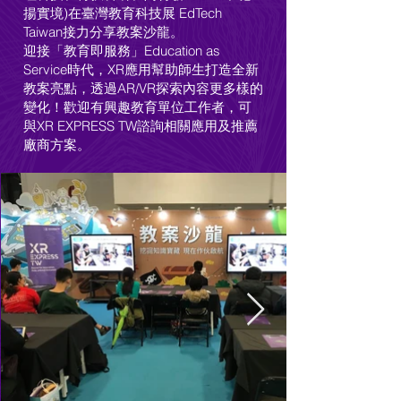
揚實境)在臺灣教育科技展 EdTech
Taiwan接力分享教案沙龍。
迎接「教育即服務」Education as
Service時代，XR應用幫助師生打造全新
教案亮點，透過AR/VR探索內容更多樣的
變化！歡迎有興趣教育單位工作者，可
與XR EXPRESS TW諮詢相關應用及推薦
廠商方案。