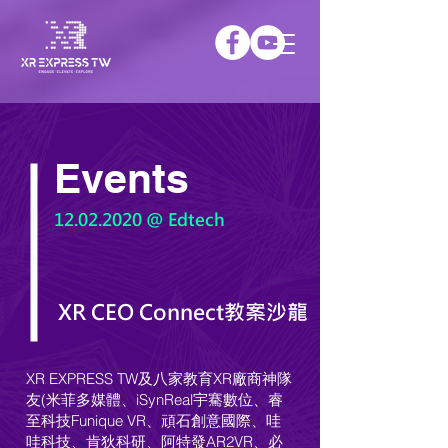
Events
12.02.2020
@ Edtech
XR CEO Connect教案沙龍
XR EXPRESS TW及八家教育XR廠商神隊
友(米菲多媒體、iSynReal宇騫數位、睿
至科技Funique VR、頑石創意國際、哇
哇科技、肯狄科研、阿特發AR2VR、必