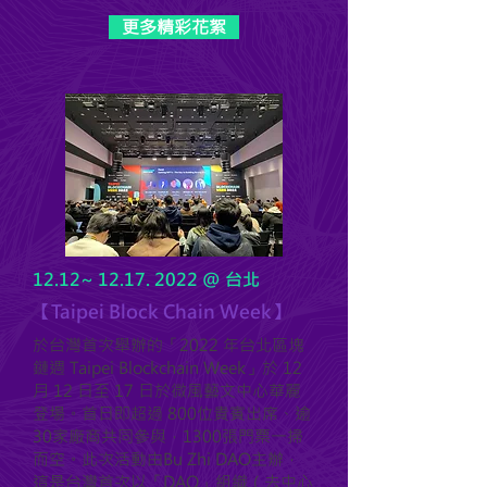
更多精彩花絮
12.12~
12.17. 2022
@ 台北
【Taipei Block Chain Week】
於台灣首次舉辦的「2022 年台北區塊
鏈週 Taipei Blockchain Week」於 12
月 12 日至 17 日於微風藝文中心華麗
登場。首日即超過 800位貴賓出席、逾
30家廠商共同參與，1300張門票一掃
而空。此次活動由Bu Zhi DAO主辦，
這是台灣首次以「DAO」組織（去中心