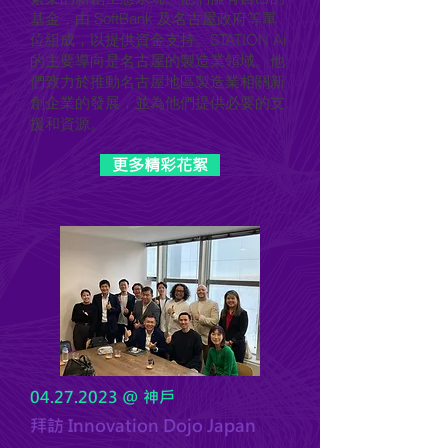
基金，由 SoftBank 及名古屋政府等單
位組成，以提供資金支持。STATION Ai
的主要導向是名古屋的製造業領域。他
們致力於推動名古屋地區製造業相關新
創企業的發展，並為他們提供必要的支
援和資源。
更多精彩花絮
04.27.2023
@ 神戶
拜訪 Innovation Dojo Japan