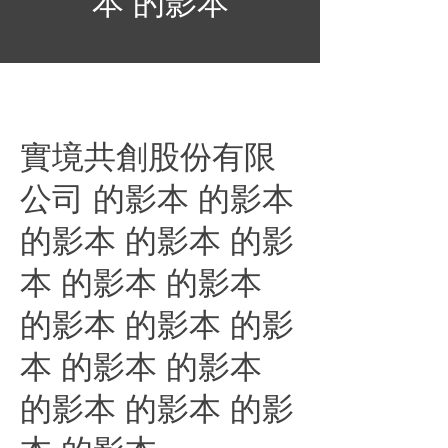
本 的影本
實境共創股份有限
公司 的影本 的影本
的影本 的影本 的影
本 的影本 的影本
的影本 的影本 的影
本 的影本 的影本
的影本 的影本 的影