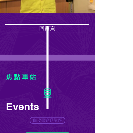
回首頁
焦點車站
Events
白皮書巡迴講座